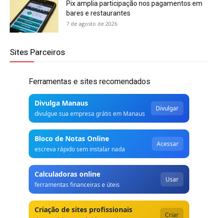
Pix amplia participação nos pagamentos em
bares e restaurantes
7 de agosto de 2026
Sites Parceiros
Ferramentas e sites recomendados
Divulga Manaus
Divulgar
divulgue sua empresa grátis em Manaus
Bloco de Notas Online
Acessar
escreva rápido sem instalar nada
Calculadoras online
Usar
ferramentas financeiras e úteis
Criação de sites profissionais
Criar