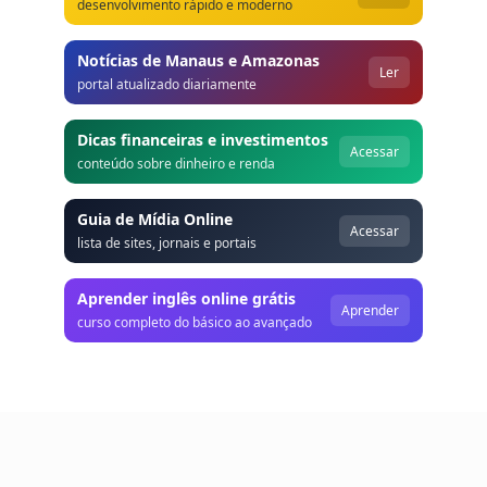
desenvolvimento rápido e moderno
Notícias de Manaus e Amazonas
Ler
portal atualizado diariamente
Dicas financeiras e investimentos
Acessar
conteúdo sobre dinheiro e renda
Guia de Mídia Online
Acessar
lista de sites, jornais e portais
Aprender inglês online grátis
Aprender
curso completo do básico ao avançado