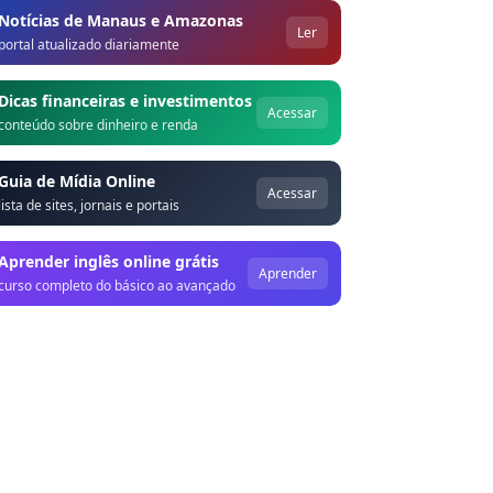
Notícias de Manaus e Amazonas
Ler
portal atualizado diariamente
Dicas financeiras e investimentos
Acessar
conteúdo sobre dinheiro e renda
Guia de Mídia Online
Acessar
lista de sites, jornais e portais
Aprender inglês online grátis
Aprender
curso completo do básico ao avançado