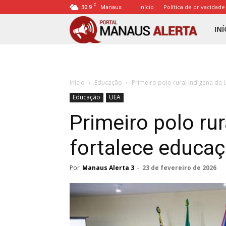
C
30.9
Início
Política de privacidade
Manaus
Porta
INÍ
Mana
Início
Educação
Primeiro polo rural indígena da
Alert
Educação
UEA
Primeiro polo ru
fortalece educaç
Por
Manaus Alerta 3
-
23 de fevereiro de 2026