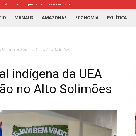
Anuncie
Expediente
Fale conosco
l
CIO
MANAUS
AMAZONAS
ECONOMIA
POLÍTICA
us
 UEA fortalece educação no Alto Solimões
a
ral indígena da UEA
ão no Alto Solimões