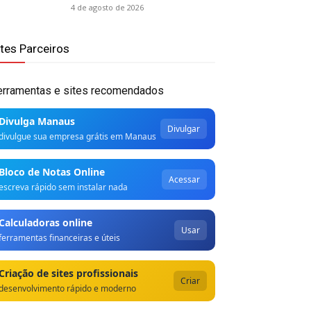
4 de agosto de 2026
ites Parceiros
erramentas e sites recomendados
Divulga Manaus
Divulgar
divulgue sua empresa grátis em Manaus
Bloco de Notas Online
Acessar
escreva rápido sem instalar nada
Calculadoras online
Usar
ferramentas financeiras e úteis
Criação de sites profissionais
Criar
desenvolvimento rápido e moderno