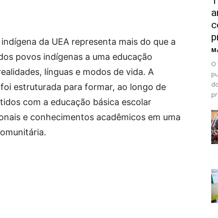
T
a
c
p
l indígena da UEA representa mais do que a
Ma
o dos povos indígenas a uma educação
O 
realidades, línguas e modos de vida. A
pu
do
foi estruturada para formar, ao longo de
pr
tidos com a educação básica escolar
icionais e conhecimentos acadêmicos em uma
comunitária.