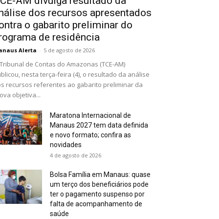
CE-AM divulga resultado da
nálise dos recursos apresentados
ontra o gabarito preliminar do
rograma de residência
naus Alerta
-
5 de agosto de 2026
Tribunal de Contas do Amazonas (TCE-AM)
blicou, nesta terça-feira (4), o resultado da análise
s recursos referentes ao gabarito preliminar da
ova objetiva...
Maratona Internacional de
Manaus 2027 tem data definida
e novo formato; confira as
novidades
4 de agosto de 2026
Bolsa Família em Manaus: quase
um terço dos beneficiários pode
ter o pagamento suspenso por
falta de acompanhamento de
saúde