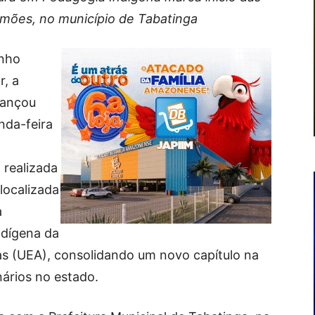
imões, no município de Tabatinga
onho
r, a
cançou
nda-feira
 realizada
localizada
a
ndígena da
s (UEA), consolidando um novo capítulo na
ários no estado.