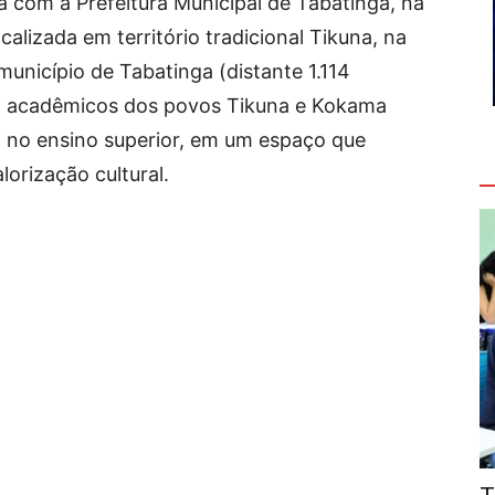
 com a Prefeitura Municipal de Tabatinga, na
lizada em território tradicional Tikuna, na
nicípio de Tabatinga (distante 1.114
31 acadêmicos dos povos Tikuna e Kokama
ria no ensino superior, em um espaço que
V
lorização cultural.