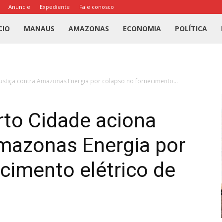
Anuncie
Expediente
Fale conosco
l
CIO
MANAUS
AMAZONAS
ECONOMIA
POLÍTICA
us
ustiça contra Amazonas Energia por colapso no fornecimento...
a
rto Cidade aciona
Amazonas Energia por
cimento elétrico de