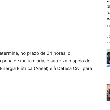
C
p
p
Ma
A 
pr
pú
pa
etermine, no prazo de 24 horas, o
 pena de multa diária, e autoriza o apoio de
ergia Elétrica (Aneel) e à Defesa Civil para