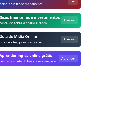
Ler
portal atualizado diariamente
Dicas financeiras e investimentos
Acessar
conteúdo sobre dinheiro e renda
Guia de Mídia Online
Acessar
lista de sites, jornais e portais
Aprender inglês online grátis
Aprender
curso completo do básico ao avançado