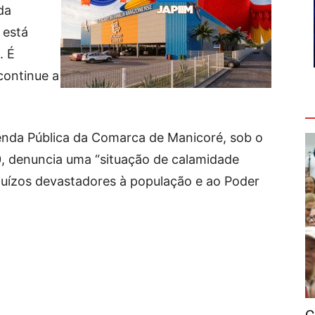
da
 está
. É
 continue a
V
enda Pública da Comarca de Manicoré, sob o
 denuncia uma “situação de calamidade
ejuízos devastadores à população e ao Poder