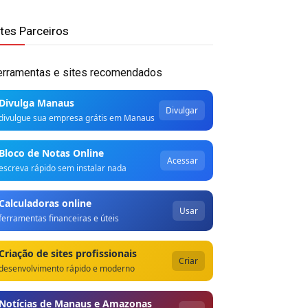
ites Parceiros
erramentas e sites recomendados
Divulga Manaus
Divulgar
divulgue sua empresa grátis em Manaus
Bloco de Notas Online
Acessar
escreva rápido sem instalar nada
Calculadoras online
Usar
ferramentas financeiras e úteis
Criação de sites profissionais
Criar
desenvolvimento rápido e moderno
Notícias de Manaus e Amazonas