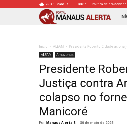
C
26.3
Início
Política de privacidade
Manaus
Porta
INÍ
Mana
Início
ALEAM
Presidente Roberto Cidade aciona J
Alert
ALEAM
Amazonas
Presidente Robe
Justiça contra 
colapso no forne
Manicoré
Por
Manaus Alerta 3
-
30 de maio de 2025