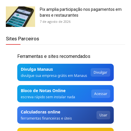
Pix amplia participação nos pagamentos em
bares e restaurantes
7 de agosto de 2026
Sites Parceiros
Ferramentas e sites recomendados
Divulga Manaus
Divulgar
divulgue sua empresa grátis em Manaus
Bloco de Notas Online
Acessar
escreva rápido sem instalar nada
Calculadoras online
Usar
ferramentas financeiras e úteis