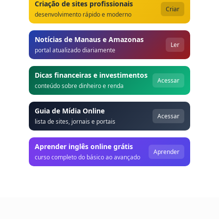
Criação de sites profissionais
Criar
desenvolvimento rápido e moderno
Notícias de Manaus e Amazonas
Ler
portal atualizado diariamente
Dicas financeiras e investimentos
Acessar
conteúdo sobre dinheiro e renda
Guia de Mídia Online
Acessar
lista de sites, jornais e portais
Aprender inglês online grátis
Aprender
curso completo do básico ao avançado