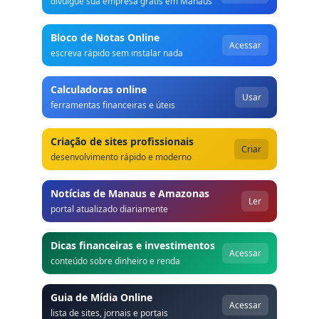
divulgue sua empresa grátis em Manaus
Bloco de Notas Online
Acessar
escreva rápido sem instalar nada
Calculadoras online
Usar
ferramentas financeiras e úteis
Criação de sites profissionais
Criar
desenvolvimento rápido e moderno
Notícias de Manaus e Amazonas
Ler
portal atualizado diariamente
Dicas financeiras e investimentos
Acessar
conteúdo sobre dinheiro e renda
Guia de Mídia Online
Acessar
lista de sites, jornais e portais