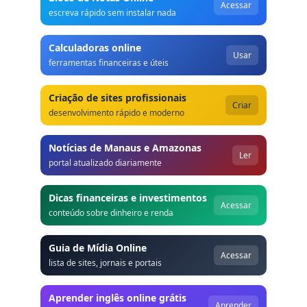
Acessar
escreva rápido sem instalar nada
Calculadoras online
Usar
ferramentas financeiras e úteis
Criação de sites profissionais
Criar
desenvolvimento rápido e moderno
Notícias de Manaus e Amazonas
Ler
portal atualizado diariamente
Dicas financeiras e investimentos
Acessar
conteúdo sobre dinheiro e renda
Guia de Mídia Online
Acessar
lista de sites, jornais e portais
Aprender inglês online grátis
Aprender