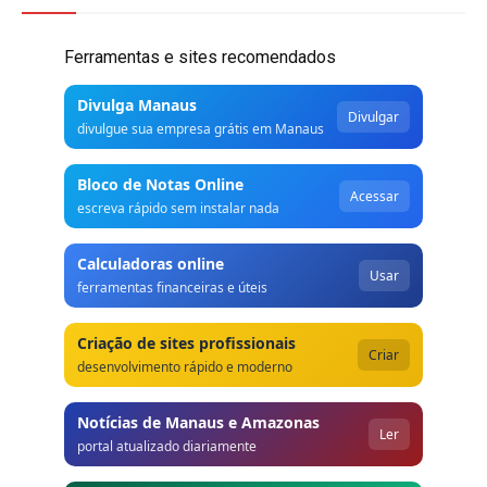
Ferramentas e sites recomendados
Divulga Manaus
Divulgar
divulgue sua empresa grátis em Manaus
Bloco de Notas Online
Acessar
escreva rápido sem instalar nada
Calculadoras online
Usar
ferramentas financeiras e úteis
Criação de sites profissionais
Criar
desenvolvimento rápido e moderno
Notícias de Manaus e Amazonas
Ler
portal atualizado diariamente