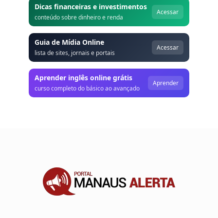
Dicas financeiras e investimentos
Acessar
conteúdo sobre dinheiro e renda
Guia de Mídia Online
Acessar
lista de sites, jornais e portais
Aprender inglês online grátis
Aprender
curso completo do básico ao avançado