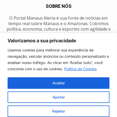
SOBRE NÓS
O Portal Manaus Alerta é sua fonte de notícias em
tempo real sobre Manaus e o Amazonas. Cobrimos
política, economia, cultura e esportes com agilidade e
foco na nossa região.
Valorizamos a sua privacidade
Contato:
manausalerta@gmail.com
Usamos cookies para melhorar sua experiência de
navegação, veicular anúncios ou conteúdo personalizado e
analisar nosso tráfego. Ao clicar em “Aceitar tudo”, você
SIGA-NOS
concorda com o uso de cookies.
Política de Cookies
Aceitar
Ajustar
Anuncie
Expediente
Fale conosco
Política de privacidade
Manaus Clima
Rejeitar
© Portal Manaus Alerta - Todos os direitos reservados