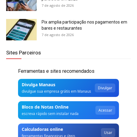
7 de agosto de 2026
Pix amplia participação nos pagamentos em
bares e restaurantes
7 de agosto de 2026
Sites Parceiros
Ferramentas e sites recomendados
Divulga Manaus
Divulgar
divulgue sua empresa grátis em Manaus
Bloco de Notas Online
Acessar
escreva rápido sem instalar nada
Calculadoras online
Usar
ferramentas financeiras e úteis