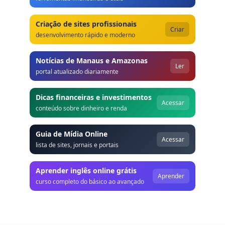
Criação de sites profissionais
Criar
desenvolvimento rápido e moderno
Notícias de Manaus e Amazonas
Ler
portal atualizado diariamente
Dicas financeiras e investimentos
Acessar
conteúdo sobre dinheiro e renda
Guia de Mídia Online
Acessar
lista de sites, jornais e portais
Aprender inglês online grátis
Aprender
curso completo do básico ao avançado