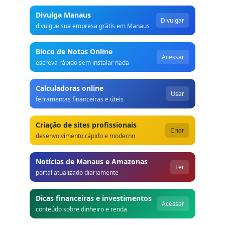
Divulga Manaus
Divulgar
divulgue sua empresa grátis em Manaus
Bloco de Notas Online
Acessar
escreva rápido sem instalar nada
Calculadoras online
Usar
ferramentas financeiras e úteis
Criação de sites profissionais
Criar
desenvolvimento rápido e moderno
Notícias de Manaus e Amazonas
Ler
portal atualizado diariamente
Dicas financeiras e investimentos
Acessar
conteúdo sobre dinheiro e renda