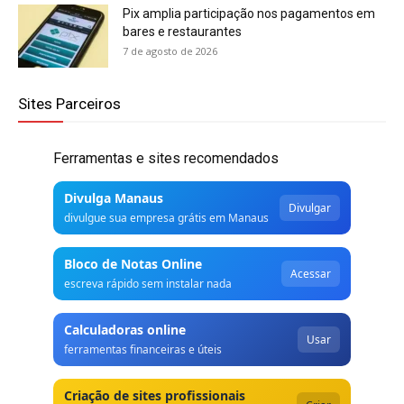
Pix amplia participação nos pagamentos em
bares e restaurantes
7 de agosto de 2026
Sites Parceiros
Ferramentas e sites recomendados
Divulga Manaus
Divulgar
divulgue sua empresa grátis em Manaus
Bloco de Notas Online
Acessar
escreva rápido sem instalar nada
Calculadoras online
Usar
ferramentas financeiras e úteis
Criação de sites profissionais