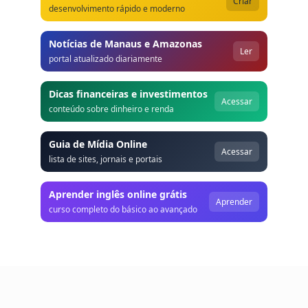
Criar
desenvolvimento rápido e moderno
Notícias de Manaus e Amazonas
Ler
portal atualizado diariamente
Dicas financeiras e investimentos
Acessar
conteúdo sobre dinheiro e renda
Guia de Mídia Online
Acessar
lista de sites, jornais e portais
Aprender inglês online grátis
Aprender
curso completo do básico ao avançado