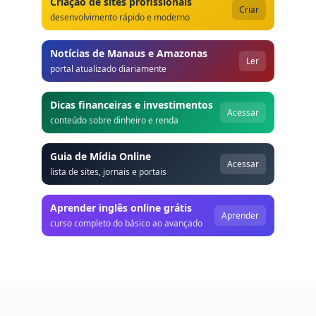
Criação de sites profissionais
Criar
desenvolvimento rápido e moderno
Notícias de Manaus e Amazonas
Ler
portal atualizado diariamente
Dicas financeiras e investimentos
Acessar
conteúdo sobre dinheiro e renda
Guia de Mídia Online
Acessar
lista de sites, jornais e portais
Aprender inglês online grátis
Aprender
curso completo do básico ao avançado