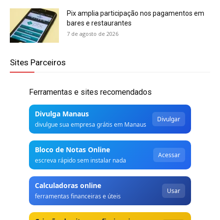
Pix amplia participação nos pagamentos em
bares e restaurantes
7 de agosto de 2026
Sites Parceiros
Ferramentas e sites recomendados
Divulga Manaus
Divulgar
divulgue sua empresa grátis em Manaus
Bloco de Notas Online
Acessar
escreva rápido sem instalar nada
Calculadoras online
Usar
ferramentas financeiras e úteis