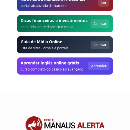
Ler
portal atualizado diariamente
Dicas financeiras e investimentos
Acessar
conteúdo sobre dinheiro e renda
Guia de Mídia Online
Acessar
lista de sites, jornais e portais
Aprender inglês online grátis
Aprender
curso completo do básico ao avançado