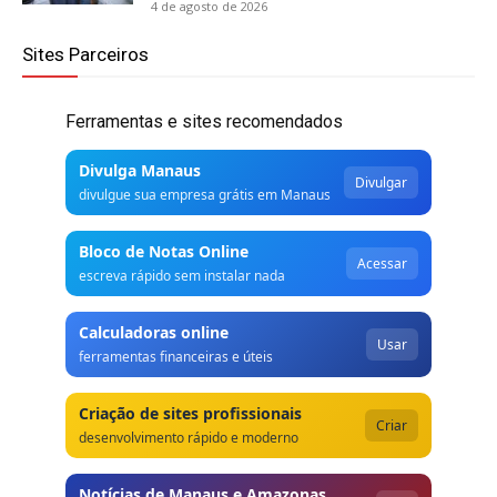
4 de agosto de 2026
Sites Parceiros
Ferramentas e sites recomendados
Divulga Manaus
Divulgar
divulgue sua empresa grátis em Manaus
Bloco de Notas Online
Acessar
escreva rápido sem instalar nada
Calculadoras online
Usar
ferramentas financeiras e úteis
Criação de sites profissionais
Criar
desenvolvimento rápido e moderno
Notícias de Manaus e Amazonas