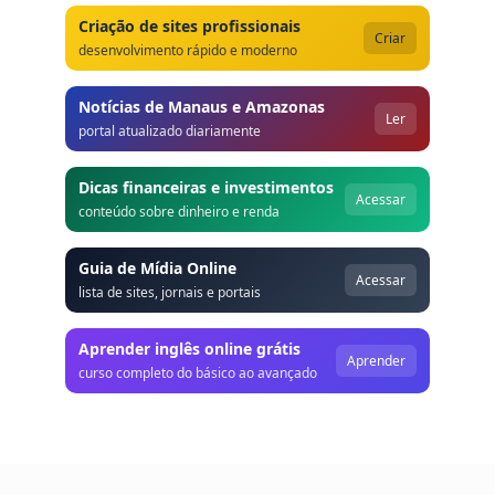
Criação de sites profissionais
Criar
desenvolvimento rápido e moderno
Notícias de Manaus e Amazonas
Ler
portal atualizado diariamente
Dicas financeiras e investimentos
Acessar
conteúdo sobre dinheiro e renda
Guia de Mídia Online
Acessar
lista de sites, jornais e portais
Aprender inglês online grátis
Aprender
curso completo do básico ao avançado