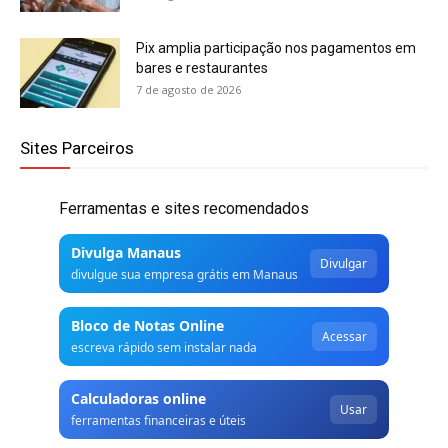
Pix amplia participação nos pagamentos em
bares e restaurantes
7 de agosto de 2026
Sites Parceiros
Ferramentas e sites recomendados
Divulga Manaus
Divulgar
divulgue sua empresa grátis em Manaus
Bloco de Notas Online
Acessar
escreva rápido sem instalar nada
Calculadoras online
Usar
ferramentas financeiras e úteis