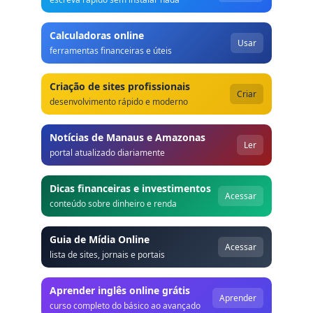
Calculadoras online
Usar
ferramentas financeiras e úteis
Criação de sites profissionais
Criar
desenvolvimento rápido e moderno
Notícias de Manaus e Amazonas
Ler
portal atualizado diariamente
Dicas financeiras e investimentos
Acessar
conteúdo sobre dinheiro e renda
Guia de Mídia Online
Acessar
lista de sites, jornais e portais
Aprender inglês online grátis
Aprender
curso completo do básico ao avançado