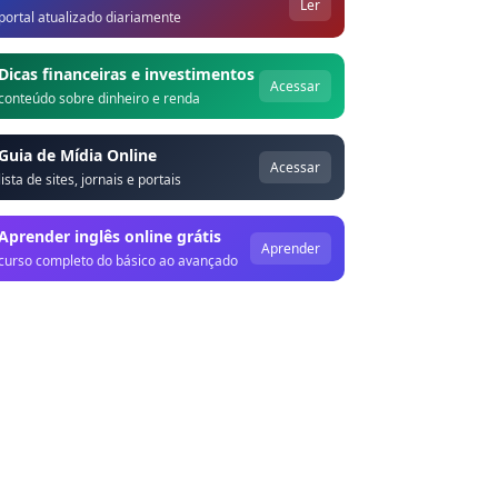
Ler
portal atualizado diariamente
Dicas financeiras e investimentos
Acessar
conteúdo sobre dinheiro e renda
Guia de Mídia Online
Acessar
lista de sites, jornais e portais
Aprender inglês online grátis
Aprender
curso completo do básico ao avançado