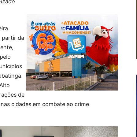
nizado
ira
 partir da
ente,
 pelo
nicípios
abatinga
Alto
s ações de
o nas cidades em combate ao crime