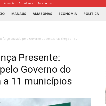
Anuncie
Expediente
Fale conosco
l
CIO
MANAUS
AMAZONAS
ECONOMIA
POLÍTICA
us
Reforço enviado pelo Governo do Amazonas chega a 11...
a
nça Presente:
 pelo Governo do
a 11 municípios