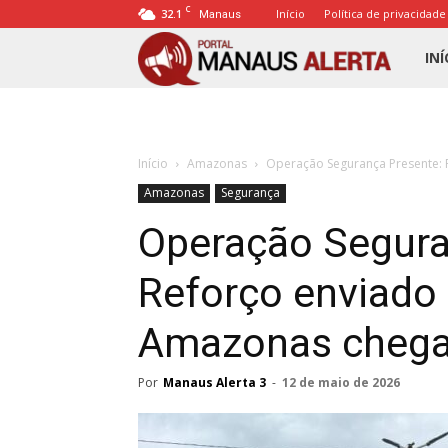
C
32.1
Início
Política de privacidade
Manaus
Porta
INÍ
Mana
Início
Amazonas
Operação Segurança Presente: 
Alert
Amazonas
Segurança
Operação Segura
Reforço enviado
Amazonas chega 
Por
Manaus Alerta 3
-
12 de maio de 2026