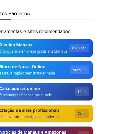
ites Parceiros
erramentas e sites recomendados
Divulga Manaus
Divulgar
divulgue sua empresa grátis em Manaus
Bloco de Notas Online
Acessar
escreva rápido sem instalar nada
Calculadoras online
Usar
ferramentas financeiras e úteis
Criação de sites profissionais
Criar
desenvolvimento rápido e moderno
Notícias de Manaus e Amazonas