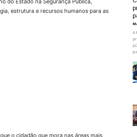
C
no do Estado na Segurança Pública,
p
gia, estrutura e recursos humanos para as
p
Ma
A 
pr
pú
pa
rque o cidadão que mora nas áreas mais