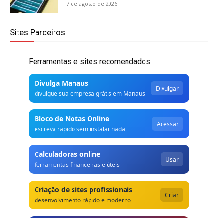
7 de agosto de 2026
Sites Parceiros
Ferramentas e sites recomendados
Divulga Manaus
Divulgar
divulgue sua empresa grátis em Manaus
Bloco de Notas Online
Acessar
escreva rápido sem instalar nada
Calculadoras online
Usar
ferramentas financeiras e úteis
Criação de sites profissionais
Criar
desenvolvimento rápido e moderno