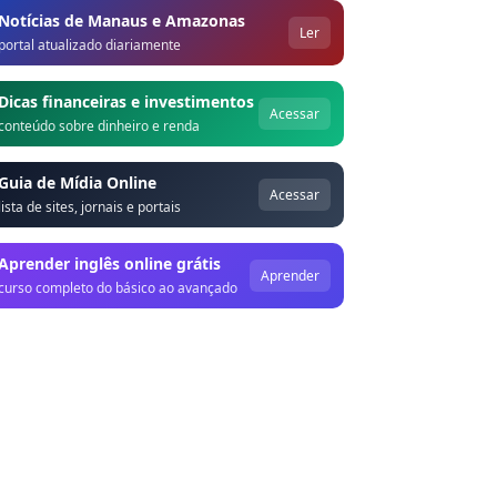
Notícias de Manaus e Amazonas
Ler
portal atualizado diariamente
Dicas financeiras e investimentos
Acessar
conteúdo sobre dinheiro e renda
Guia de Mídia Online
Acessar
lista de sites, jornais e portais
Aprender inglês online grátis
Aprender
curso completo do básico ao avançado