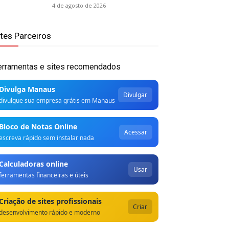
4 de agosto de 2026
ites Parceiros
erramentas e sites recomendados
Divulga Manaus
Divulgar
divulgue sua empresa grátis em Manaus
Bloco de Notas Online
Acessar
escreva rápido sem instalar nada
Calculadoras online
Usar
ferramentas financeiras e úteis
Criação de sites profissionais
Criar
desenvolvimento rápido e moderno