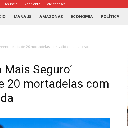
Anuncie
Expediente
Fale conosco
l
CIO
MANAUS
AMAZONAS
ECONOMIA
POLÍTICA
us
preende mais de 20 mortadelas com validade adulterada
a
o Mais Seguro’
e 20 mortadelas com
ada