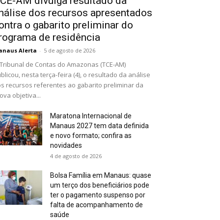
CE-AM divulga resultado da
nálise dos recursos apresentados
ontra o gabarito preliminar do
rograma de residência
naus Alerta
-
5 de agosto de 2026
Tribunal de Contas do Amazonas (TCE-AM)
blicou, nesta terça-feira (4), o resultado da análise
s recursos referentes ao gabarito preliminar da
ova objetiva...
Maratona Internacional de
Manaus 2027 tem data definida
e novo formato; confira as
novidades
4 de agosto de 2026
Bolsa Família em Manaus: quase
um terço dos beneficiários pode
ter o pagamento suspenso por
falta de acompanhamento de
saúde