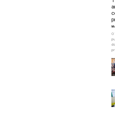
T
a
c
p
Ma
O 
pu
do
pr