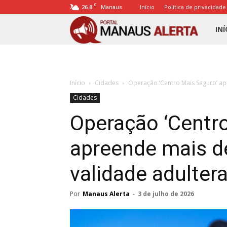
C
26.8
Início
Política de privacidade
Manaus
Porta
INÍ
Mana
Início
Cidades
Operação ‘Centro Mais Seguro’ a
Alert
Cidades
Operação ‘Centr
apreende mais d
validade adulter
Por
Manaus Alerta
-
3 de julho de 2026