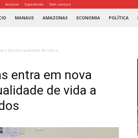
Anuncie
Expediente
Fale conosco
l
CIO
MANAUS
AMAZONAS
ECONOMIA
POLÍTICA
us
 e devolve qualidade de vida a...
a
s entra em nova
ualidade de vida a
idos