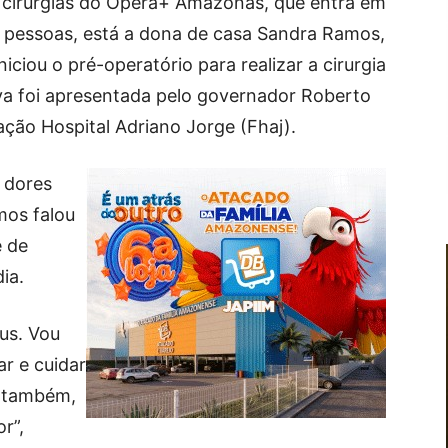
e cirurgias do Opera+ Amazonas, que entra em
 pessoas, está a dona de casa Sandra Ramos,
iciou o pré-operatório para realizar a cirurgia
tiva foi apresentada pelo governador Roberto
ação Hospital Adriano Jorge (Fhaj).
 dores
mos falou
e de
ia.
us. Vou
ar e cuidar
r também,
r”,