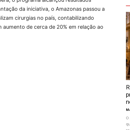
V
ntação da iniciativa, o Amazonas passou a
lizam cirurgias no país, contabilizando
 aumento de cerca de 20% em relação ao
R
p
n
Ma
O 
qu