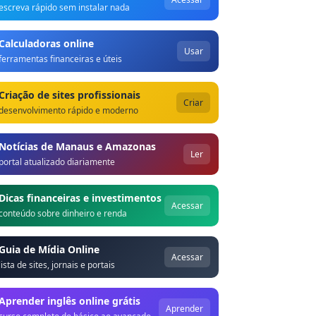
escreva rápido sem instalar nada
Calculadoras online
Usar
ferramentas financeiras e úteis
Criação de sites profissionais
Criar
desenvolvimento rápido e moderno
Notícias de Manaus e Amazonas
Ler
portal atualizado diariamente
Dicas financeiras e investimentos
Acessar
conteúdo sobre dinheiro e renda
Guia de Mídia Online
Acessar
lista de sites, jornais e portais
Aprender inglês online grátis
Aprender