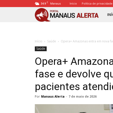
C
34.9
Início
Política de privacidade
Manaus
Porta
INÍ
Mana
Início
Saúde
Opera+ Amazonas entra em nova fase
Alert
Saúde
Opera+ Amazona
fase e devolve q
pacientes atend
Por
Manaus Alerta
-
7 de maio de 2026