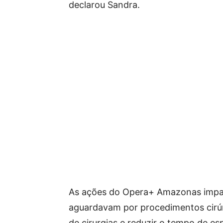
declarou Sandra.
As ações do Opera+ Amazonas impac
aguardavam por procedimentos cirúr
de cirurgias e reduzir o tempo de e