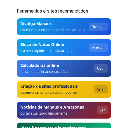
Ferramentas e sites recomendados
Divulga Manaus
Divulgar
divulgue sua empresa grátis em Manaus
Bloco de Notas Online
Acessar
escreva rápido sem instalar nada
Calculadoras online
Usar
ferramentas financeiras e úteis
Criação de sites profissionais
Criar
desenvolvimento rápido e moderno
Notícias de Manaus e Amazonas
Ler
portal atualizado diariamente
Dicas financeiras e investimentos