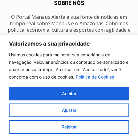
SOBRE NÓS
O Portal Manaus Alerta é sua fonte de notícias em
tempo real sobre Manaus e o Amazonas. Cobrimos
política, economia, cultura e esportes com agilidade e
foco na nossa região.
Valorizamos a sua privacidade
Contato:
manausalerta@gmail.com
Usamos cookies para melhorar sua experiência de
navegação, veicular anúncios ou conteúdo personalizado e
analisar nosso tráfego. Ao clicar em “Aceitar tudo”, você
SIGA-NOS
concorda com o uso de cookies.
Política de Cookies
Aceitar
Ajustar
Anuncie
Expediente
Fale conosco
Política de privacidade
Manaus Clima
Rejeitar
© Portal Manaus Alerta - Todos os direitos reservados