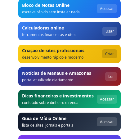
Bloco de Notas Online
Acessar
escreva rápido sem instalar nada
Calculadoras online
Usar
ferramentas financeiras e úteis
Criação de sites profissionais
Criar
desenvolvimento rápido e moderno
Notícias de Manaus e Amazonas
Ler
portal atualizado diariamente
Dicas financeiras e investimentos
Acessar
conteúdo sobre dinheiro e renda
Guia de Mídia Online
Acessar
lista de sites, jornais e portais