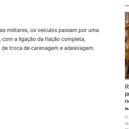
V
is militares, os veículos passam por uma
com a ligação da fiação completa,
m de troca de carenagem e adesivagem.
R
p
n
Ma
O 
qu