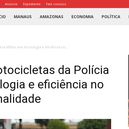
Anuncie
Expediente
Fale conosco
l
CIO
MANAUS
AMAZONAS
ECONOMIA
POLÍTICA
us
ia Militar une tecnologia e eficiência no...
a
tocicletas da Polícia
logia e eficiência no
nalidade