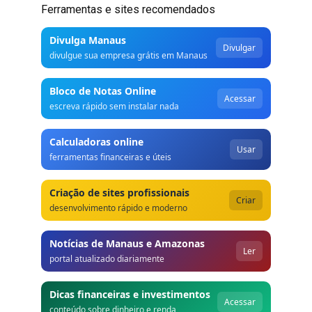
Ferramentas e sites recomendados
Divulga Manaus
Divulgar
divulgue sua empresa grátis em Manaus
Bloco de Notas Online
Acessar
escreva rápido sem instalar nada
Calculadoras online
Usar
ferramentas financeiras e úteis
Criação de sites profissionais
Criar
desenvolvimento rápido e moderno
Notícias de Manaus e Amazonas
Ler
portal atualizado diariamente
Dicas financeiras e investimentos
Acessar
conteúdo sobre dinheiro e renda