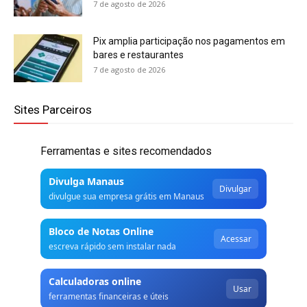
7 de agosto de 2026
Pix amplia participação nos pagamentos em
bares e restaurantes
7 de agosto de 2026
Sites Parceiros
Ferramentas e sites recomendados
Divulga Manaus
Divulgar
divulgue sua empresa grátis em Manaus
Bloco de Notas Online
Acessar
escreva rápido sem instalar nada
Calculadoras online
Usar
ferramentas financeiras e úteis