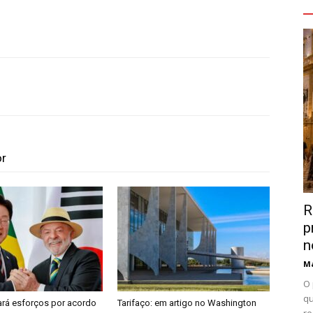
V
or
R
p
n
Ma
O 
qu
iará esforços por acordo
Tarifaço: em artigo no Washington