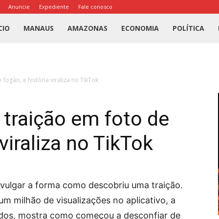
Anuncie
Expediente
Fale conosco
l
CIO
MANAUS
AMAZONAS
ECONOMIA
POLÍTICA
us
fogão, e história viraliza no TikTok
a
traição em foto de
 viraliza no TikTok
divulgar a forma como descobriu uma traição.
m milhão de visualizações no aplicativo, a
idos, mostra como começou a desconfiar de