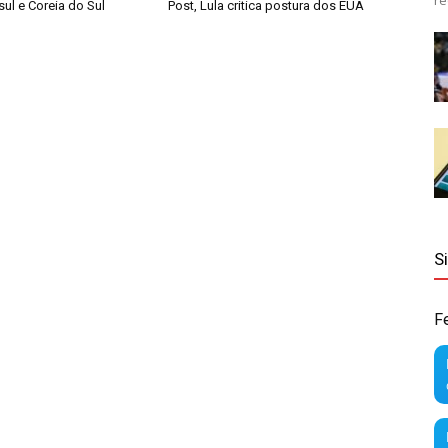
re
ul e Coreia do Sul
Post, Lula critica postura dos EUA
S
F