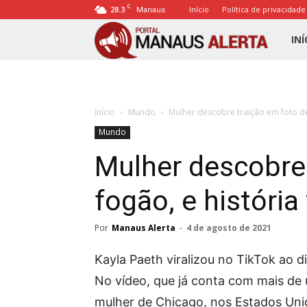
C
28.3
Início
Política de privacidade
Manaus
Porta
INÍ
Mana
Início
Mundo
Mulher descobre traição em foto de 
Alert
Mundo
Mulher descobre 
fogão, e história
Por
Manaus Alerta
-
4 de agosto de 2021
Kayla Paeth viralizou no TikTok ao 
No vídeo, que já conta com mais de u
mulher de Chicago, nos Estados Un