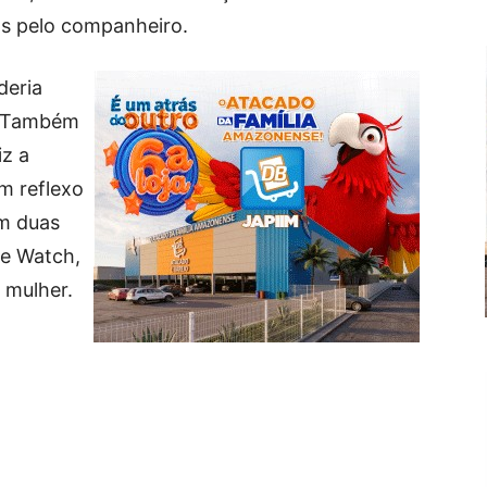
as pelo companheiro.
deria
a. Também
iz a
m reflexo
em duas
le Watch,
 mulher.