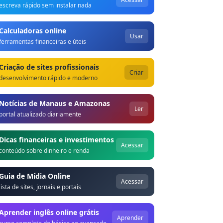
escreva rápido sem instalar nada
Calculadoras online
Usar
ferramentas financeiras e úteis
Criação de sites profissionais
Criar
desenvolvimento rápido e moderno
Notícias de Manaus e Amazonas
Ler
portal atualizado diariamente
Dicas financeiras e investimentos
Acessar
conteúdo sobre dinheiro e renda
Guia de Mídia Online
Acessar
lista de sites, jornais e portais
Aprender inglês online grátis
Aprender