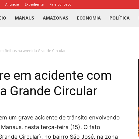
Anuncie
Expediente
Fale conosco
l
CIO
MANAUS
AMAZONAS
ECONOMIA
POLÍTICA
us
m ônibus na avenida Grande Circular
a
re em acidente com
a Grande Circular
em um grave acidente de trânsito envolvendo
Manaus, nesta terça-feira (15). O fato
rande Circular), no bairro São José, na zona