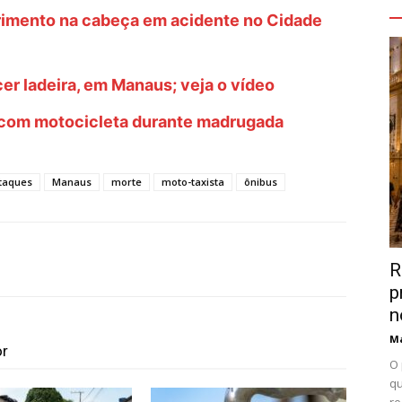
V
rimento na cabeça em acidente no Cidade
er ladeira, em Manaus; veja o vídeo
com motocicleta durante madrugada
taques
Manaus
morte
moto-taxista
ônibus
R
p
n
Ma
or
O 
qu