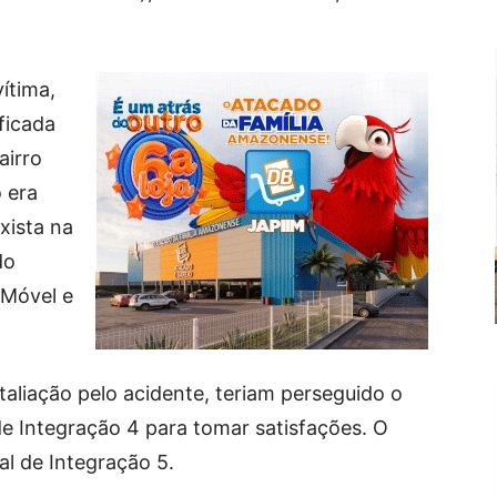
ítima,
ficada
airro
 era
xista na
do
 Móvel e
aliação pelo acidente, teriam perseguido o
de Integração 4 para tomar satisfações. O
l de Integração 5.