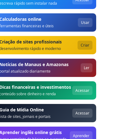
escreva rápido sem instalar nada
Calculadoras online
Usar
ferramentas financeiras e úteis
Criação de sites profissionais
Criar
desenvolvimento rápido e moderno
Notícias de Manaus e Amazonas
Ler
portal atualizado diariamente
Dicas financeiras e investimentos
Acessar
conteúdo sobre dinheiro e renda
Guia de Mídia Online
Acessar
lista de sites, jornais e portais
Aprender inglês online grátis
Aprender