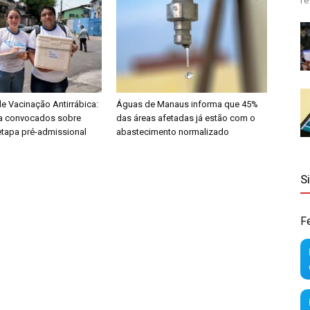
re
 Vacinação Antirrábica:
Águas de Manaus informa que 45%
ta convocados sobre
das áreas afetadas já estão com o
etapa pré-admissional
abastecimento normalizado
S
F