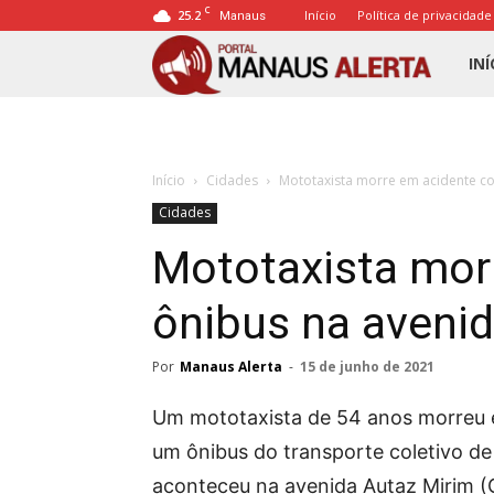
C
25.2
Início
Política de privacidade
Manaus
Porta
INÍ
Mana
Início
Cidades
Mototaxista morre em acidente co
Alert
Cidades
Mototaxista mor
ônibus na avenid
Por
Manaus Alerta
-
15 de junho de 2021
Um mototaxista de 54 anos morreu 
um ônibus do transporte coletivo de 
aconteceu na avenida Autaz Mirim (G