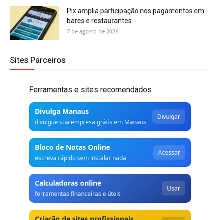
Pix amplia participação nos pagamentos em
bares e restaurantes
7 de agosto de 2026
Sites Parceiros
Ferramentas e sites recomendados
Divulga Manaus
Divulgar
divulgue sua empresa grátis em Manaus
Bloco de Notas Online
Acessar
escreva rápido sem instalar nada
Calculadoras online
Usar
ferramentas financeiras e úteis
Criação de sites profissionais