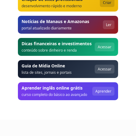
Criar
desenvolvimento rápido e moderno
Notícias de Manaus e Amazonas
Ler
portal atualizado diariamente
Dicas financeiras e investimentos
Acessar
conteúdo sobre dinheiro e renda
Guia de Mídia Online
Acessar
lista de sites, jornais e portais
Aprender inglês online grátis
Aprender
curso completo do básico ao avançado