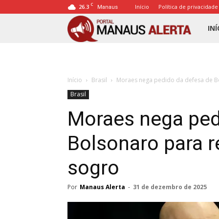
C
26.3
Início
Política de privacidade
Manaus
Porta
INÍ
Mana
Início
Brasil
Moraes nega pedido da defesa de Bo
Alert
Brasil
Moraes nega ped
Bolsonaro para r
sogro
Por
Manaus Alerta
-
31 de dezembro de 2025