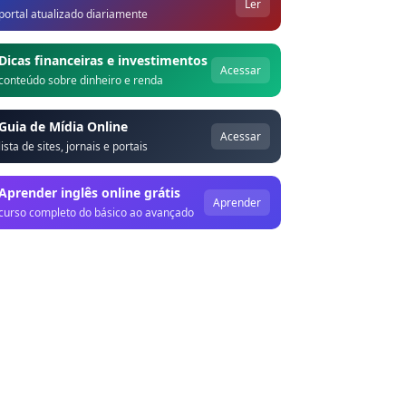
Ler
portal atualizado diariamente
Dicas financeiras e investimentos
Acessar
conteúdo sobre dinheiro e renda
Guia de Mídia Online
Acessar
lista de sites, jornais e portais
Aprender inglês online grátis
Aprender
curso completo do básico ao avançado