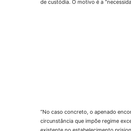
de custódia. O motivo é a “necessida
“No caso concreto, o apenado encon
circunstância que impõe regime exce
existente no estabelecimento prisio