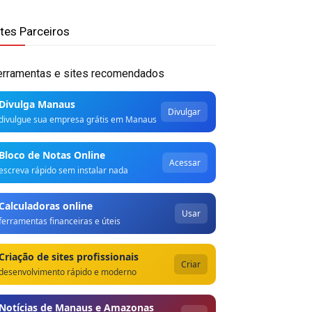
ites Parceiros
erramentas e sites recomendados
Divulga Manaus
Divulgar
divulgue sua empresa grátis em Manaus
Bloco de Notas Online
Acessar
escreva rápido sem instalar nada
Calculadoras online
Usar
ferramentas financeiras e úteis
Criação de sites profissionais
Criar
desenvolvimento rápido e moderno
Notícias de Manaus e Amazonas