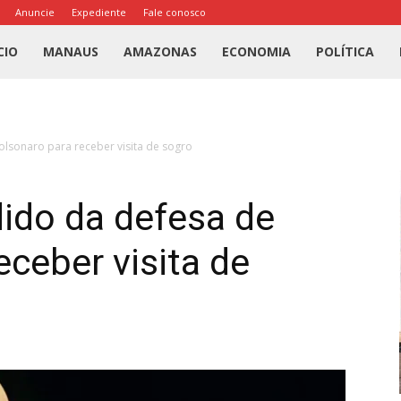
Anuncie
Expediente
Fale conosco
l
CIO
MANAUS
AMAZONAS
ECONOMIA
POLÍTICA
us
lsonaro para receber visita de sogro
a
ido da defesa de
eceber visita de