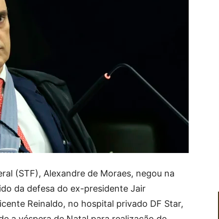
eral (STF), Alexandre de Moraes, negou na
ido da defesa do ex-presidente Jair
cente Reinaldo, no hospital privado DF Star,
de a véspera de Natal para realização de