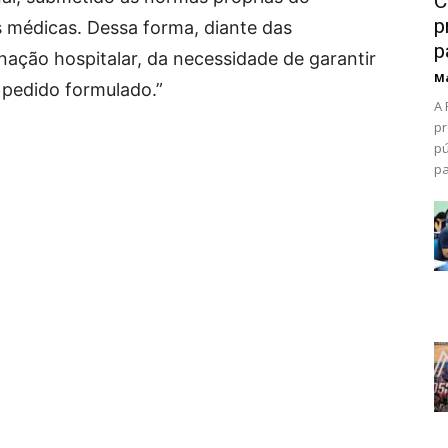
C
p
s médicas. Dessa forma, diante das
p
nação hospitalar, da necessidade de garantir
Ma
o pedido formulado.”
A 
pr
pú
pa