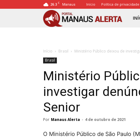
C
26.3
Início
Política de privacidade
Manaus
Porta
INÍ
Mana
Início
Brasil
Ministério Público deixou de investi
Alert
Brasil
Ministério Públi
investigar denún
Senior
Por
Manaus Alerta
-
4 de outubro de 2021
O Ministério Público de São Paulo 