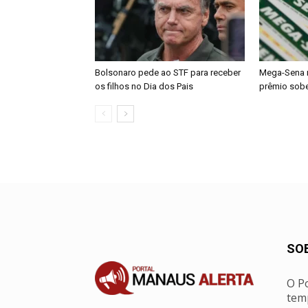
Bolsonaro pede ao STF para receber
Mega-Sena 
os filhos no Dia dos Pais
prêmio sobe
SO
O Po
tem