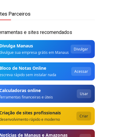
ites Parceiros
erramentas e sites recomendados
Divulga Manaus
Divulgar
divulgue sua empresa grátis em Manaus
Bloco de Notas Online
Acessar
escreva rápido sem instalar nada
Calculadoras online
Usar
ferramentas financeiras e úteis
Criação de sites profissionais
Criar
desenvolvimento rápido e moderno
Notícias de Manaus e Amazonas