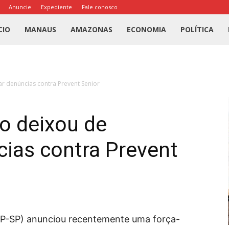
Anuncie
Expediente
Fale conosco
l
CIO
MANAUS
AMAZONAS
ECONOMIA
POLÍTICA
us
gar denúncias contra Prevent Senior
a
co deixou de
cias contra Prevent
(MP-SP) anunciou recentemente uma força-