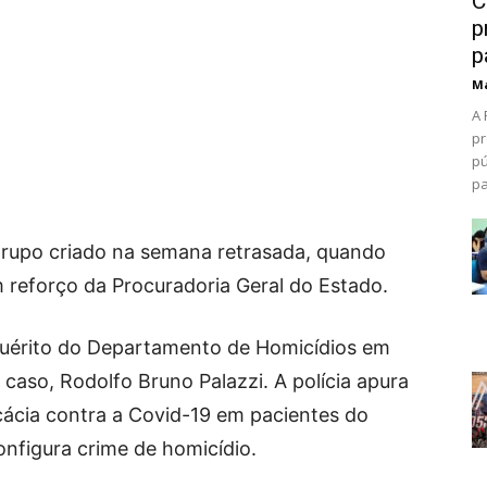
C
p
p
Ma
A 
pr
pú
pa
grupo criado na semana retrasada, quando
 reforço da Procuradoria Geral do Estado.
quérito do Departamento de Homicídios em
caso, Rodolfo Bruno Palazzi. A polícia apura
cácia contra a Covid-19 em pacientes do
onfigura crime de homicídio.