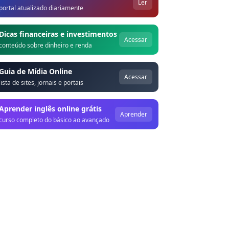
Ler
portal atualizado diariamente
Dicas financeiras e investimentos
Acessar
conteúdo sobre dinheiro e renda
Guia de Mídia Online
Acessar
lista de sites, jornais e portais
Aprender inglês online grátis
Aprender
curso completo do básico ao avançado