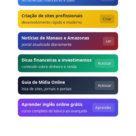
ferramentas financeiras e úteis
Criação de sites profissionais
Criar
desenvolvimento rápido e moderno
Notícias de Manaus e Amazonas
Ler
portal atualizado diariamente
Dicas financeiras e investimentos
Acessar
conteúdo sobre dinheiro e renda
Guia de Mídia Online
Acessar
lista de sites, jornais e portais
Aprender inglês online grátis
Aprender
curso completo do básico ao avançado