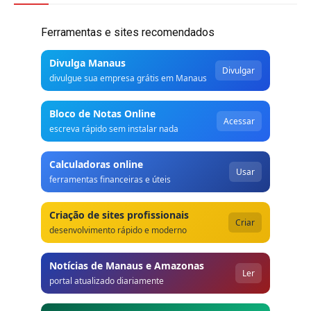
Ferramentas e sites recomendados
Divulga Manaus
Divulgar
divulgue sua empresa grátis em Manaus
Bloco de Notas Online
Acessar
escreva rápido sem instalar nada
Calculadoras online
Usar
ferramentas financeiras e úteis
Criação de sites profissionais
Criar
desenvolvimento rápido e moderno
Notícias de Manaus e Amazonas
Ler
portal atualizado diariamente