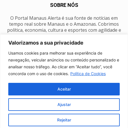
SOBRE NÓS
O Portal Manaus Alerta é sua fonte de notícias em
tempo real sobre Manaus e o Amazonas. Cobrimos
política, economia, cultura e esportes com agilidade e
foco na nossa região.
Valorizamos a sua privacidade
Contato:
manausalerta@gmail.com
Usamos cookies para melhorar sua experiência de
navegação, veicular anúncios ou conteúdo personalizado e
analisar nosso tráfego. Ao clicar em “Aceitar tudo”, você
SIGA-NOS
concorda com o uso de cookies.
Política de Cookies
Aceitar
Ajustar
Anuncie
Expediente
Fale conosco
Política de privacidade
Manaus Clima
Rejeitar
© Portal Manaus Alerta - Todos os direitos reservados