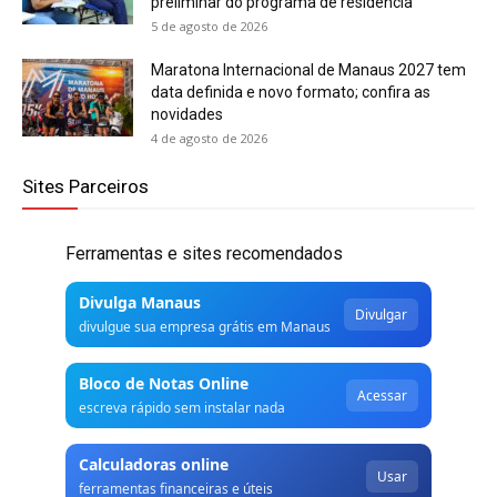
preliminar do programa de residência
5 de agosto de 2026
Maratona Internacional de Manaus 2027 tem
data definida e novo formato; confira as
novidades
4 de agosto de 2026
Sites Parceiros
Ferramentas e sites recomendados
Divulga Manaus
Divulgar
divulgue sua empresa grátis em Manaus
Bloco de Notas Online
Acessar
escreva rápido sem instalar nada
Calculadoras online
Usar
ferramentas financeiras e úteis