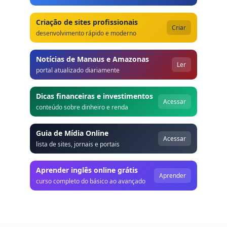
Criação de sites profissionais
Criar
desenvolvimento rápido e moderno
Notícias de Manaus e Amazonas
Ler
portal atualizado diariamente
Dicas financeiras e investimentos
Acessar
conteúdo sobre dinheiro e renda
Guia de Mídia Online
Acessar
lista de sites, jornais e portais
Aprender inglês online grátis
Aprender
curso completo do básico ao avançado