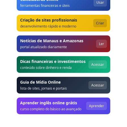
Usar
ferramentas financeiras e úteis
Criação de sites profissionais
Criar
desenvolvimento rápido e moderno
Notícias de Manaus e Amazonas
Ler
portal atualizado diariamente
Dicas financeiras e investimentos
Acessar
conteúdo sobre dinheiro e renda
Guia de Mídia Online
Acessar
lista de sites, jornais e portais
Aprender inglês online grátis
Aprender
curso completo do básico ao avançado