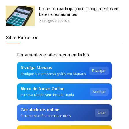
Pix amplia participação nos pagamentos em
bares e restaurantes
7 de agosto de 2026
Sites Parceiros
Ferramentas e sites recomendados
Divulga Manaus
Divulgar
divulgue sua empresa grátis em Manaus
Bloco de Notas Online
Acessar
escreva rápido sem instalar nada
Calculadoras online
Usar
ferramentas financeiras e úteis