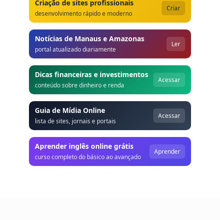
Criação de sites profissionais
Criar
desenvolvimento rápido e moderno
Notícias de Manaus e Amazonas
Ler
portal atualizado diariamente
Dicas financeiras e investimentos
Acessar
conteúdo sobre dinheiro e renda
Guia de Mídia Online
Acessar
lista de sites, jornais e portais
Aprender inglês online grátis
Aprender
curso completo do básico ao avançado