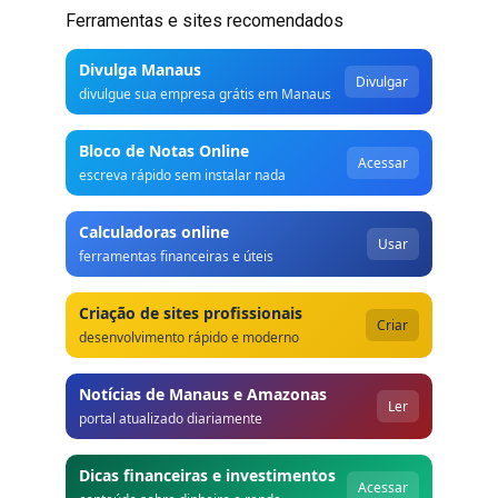
Ferramentas e sites recomendados
Divulga Manaus
Divulgar
divulgue sua empresa grátis em Manaus
Bloco de Notas Online
Acessar
escreva rápido sem instalar nada
Calculadoras online
Usar
ferramentas financeiras e úteis
Criação de sites profissionais
Criar
desenvolvimento rápido e moderno
Notícias de Manaus e Amazonas
Ler
portal atualizado diariamente
Dicas financeiras e investimentos
Acessar