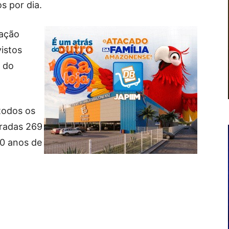
s por dia.
cação
vistos
 do
todos os
tradas 269
30 anos de