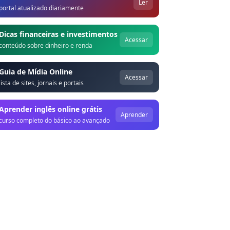
Ler
portal atualizado diariamente
Dicas financeiras e investimentos
Acessar
conteúdo sobre dinheiro e renda
Guia de Mídia Online
Acessar
lista de sites, jornais e portais
Aprender inglês online grátis
Aprender
curso completo do básico ao avançado