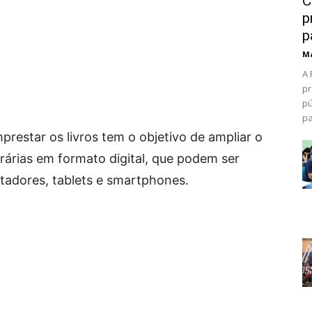
C
p
p
Ma
A 
pr
pú
pa
prestar os livros tem o objetivo de ampliar o
terárias em formato digital, que podem ser
adores, tablets e smartphones.