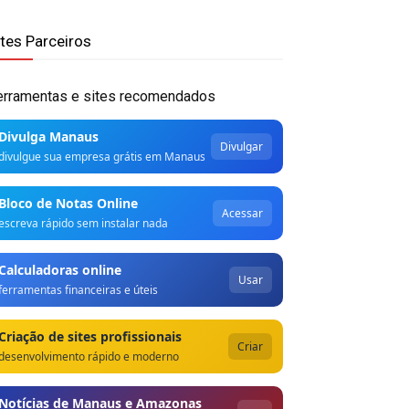
ites Parceiros
erramentas e sites recomendados
Divulga Manaus
Divulgar
divulgue sua empresa grátis em Manaus
Bloco de Notas Online
Acessar
escreva rápido sem instalar nada
Calculadoras online
Usar
ferramentas financeiras e úteis
Criação de sites profissionais
Criar
desenvolvimento rápido e moderno
Notícias de Manaus e Amazonas