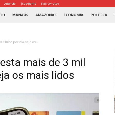
Anuncie
Expediente
Fale conosco
l
CIO
MANAUS
AMAZONAS
ECONOMIA
POLÍTICA
us
títulos por dia; veja os...
a
esta mais de 3 mil
eja os mais lidos