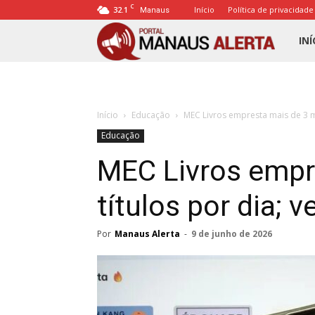
C
32.1
Início
Política de privacidade
Manaus
Porta
INÍ
Mana
Início
Educação
MEC Livros empresta mais de 3 mil 
Alert
Educação
MEC Livros empr
títulos por dia; v
Por
Manaus Alerta
-
9 de junho de 2026