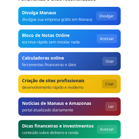
Divulga Manaus
Divulgar
divulgue sua empresa grátis em Manaus
Bloco de Notas Online
Acessar
escreva rápido sem instalar nada
Calculadoras online
Usar
ferramentas financeiras e úteis
Criação de sites profissionais
Criar
desenvolvimento rápido e moderno
Notícias de Manaus e Amazonas
Ler
portal atualizado diariamente
Dicas financeiras e investimentos
Acessar
conteúdo sobre dinheiro e renda