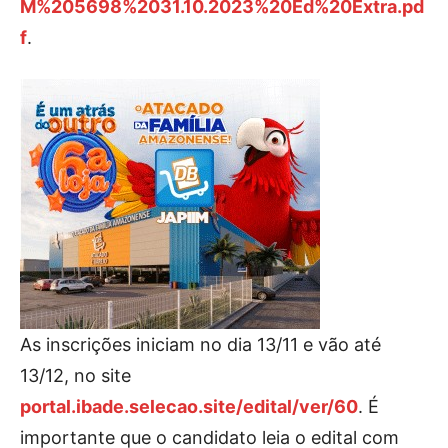
M%205698%2031.10.2023%20Ed%20Extra.pd
f
.
As inscrições iniciam no dia 13/11 e vão até
13/12, no site
portal.ibade.selecao.site/edital/ver/60
. É
importante que o candidato leia o edital com