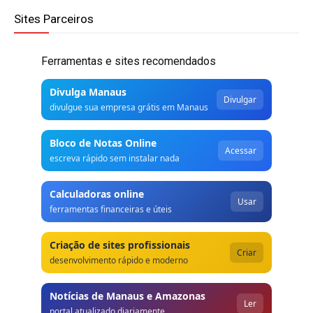
Sites Parceiros
Ferramentas e sites recomendados
Divulga Manaus
Divulgar
divulgue sua empresa grátis em Manaus
Bloco de Notas Online
Acessar
escreva rápido sem instalar nada
Calculadoras online
Usar
ferramentas financeiras e úteis
Criação de sites profissionais
Criar
desenvolvimento rápido e moderno
Notícias de Manaus e Amazonas
Ler
portal atualizado diariamente