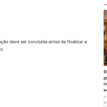
V
eção deve ser concluída antes de finalizar a
s.
R
p
n
Ma
O 
qu