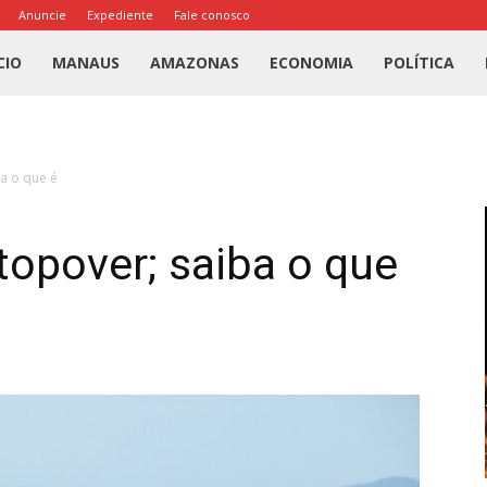
Anuncie
Expediente
Fale conosco
l
CIO
MANAUS
AMAZONAS
ECONOMIA
POLÍTICA
us
a o que é
a
opover; saiba o que