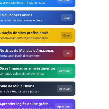
escreva rápido sem instalar nada
Calculadoras online
Usar
ferramentas financeiras e úteis
Criação de sites profissionais
Criar
desenvolvimento rápido e moderno
Notícias de Manaus e Amazonas
Ler
portal atualizado diariamente
Dicas financeiras e investimentos
Acessar
conteúdo sobre dinheiro e renda
Guia de Mídia Online
Acessar
lista de sites, jornais e portais
Aprender inglês online grátis
Aprender