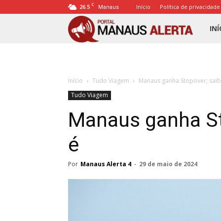
C
26.5
Início
Política de privacidade
Manaus
Porta
INÍ
Mana
Início
Tudo Viagem
Manaus ganha Stopover; saib
Alert
Tudo Viagem
Manaus ganha St
é
Por
Manaus Alerta 4
-
29 de maio de 2024