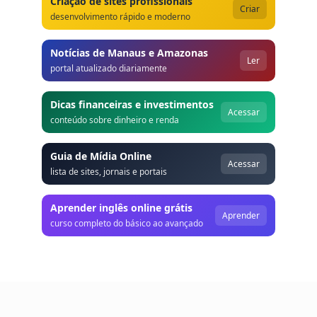
Criação de sites profissionais
Criar
desenvolvimento rápido e moderno
Notícias de Manaus e Amazonas
Ler
portal atualizado diariamente
Dicas financeiras e investimentos
Acessar
conteúdo sobre dinheiro e renda
Guia de Mídia Online
Acessar
lista de sites, jornais e portais
Aprender inglês online grátis
Aprender
curso completo do básico ao avançado