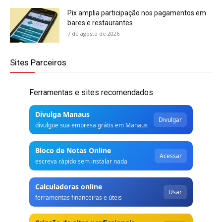
Pix amplia participação nos pagamentos em
bares e restaurantes
7 de agosto de 2026
Sites Parceiros
Ferramentas e sites recomendados
Divulga Manaus
Divulgar
divulgue sua empresa grátis em Manaus
Bloco de Notas Online
Acessar
escreva rápido sem instalar nada
Calculadoras online
Usar
ferramentas financeiras e úteis