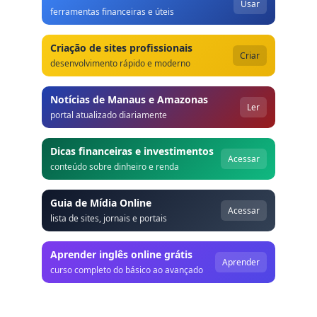
Usar
ferramentas financeiras e úteis
Criação de sites profissionais
Criar
desenvolvimento rápido e moderno
Notícias de Manaus e Amazonas
Ler
portal atualizado diariamente
Dicas financeiras e investimentos
Acessar
conteúdo sobre dinheiro e renda
Guia de Mídia Online
Acessar
lista de sites, jornais e portais
Aprender inglês online grátis
Aprender
curso completo do básico ao avançado