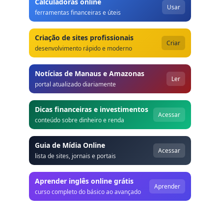
Calculadoras online
Usar
ferramentas financeiras e úteis
Criação de sites profissionais
Criar
desenvolvimento rápido e moderno
Notícias de Manaus e Amazonas
Ler
portal atualizado diariamente
Dicas financeiras e investimentos
Acessar
conteúdo sobre dinheiro e renda
Guia de Mídia Online
Acessar
lista de sites, jornais e portais
Aprender inglês online grátis
Aprender
curso completo do básico ao avançado