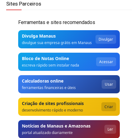
Sites Parceiros
Ferramentas e sites recomendados
Divulga Manaus
Divulgar
divulgue sua empresa grátis em Manaus
Bloco de Notas Online
Acessar
escreva rápido sem instalar nada
Calculadoras online
Usar
ferramentas financeiras e úteis
Criação de sites profissionais
Criar
desenvolvimento rápido e moderno
Notícias de Manaus e Amazonas
Ler
portal atualizado diariamente