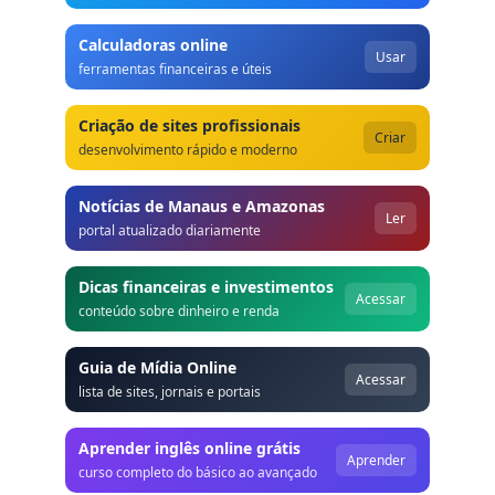
Calculadoras online
Usar
ferramentas financeiras e úteis
Criação de sites profissionais
Criar
desenvolvimento rápido e moderno
Notícias de Manaus e Amazonas
Ler
portal atualizado diariamente
Dicas financeiras e investimentos
Acessar
conteúdo sobre dinheiro e renda
Guia de Mídia Online
Acessar
lista de sites, jornais e portais
Aprender inglês online grátis
Aprender
curso completo do básico ao avançado