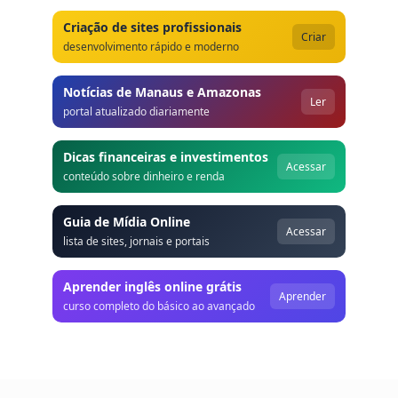
Criação de sites profissionais
Criar
desenvolvimento rápido e moderno
Notícias de Manaus e Amazonas
Ler
portal atualizado diariamente
Dicas financeiras e investimentos
Acessar
conteúdo sobre dinheiro e renda
Guia de Mídia Online
Acessar
lista de sites, jornais e portais
Aprender inglês online grátis
Aprender
curso completo do básico ao avançado