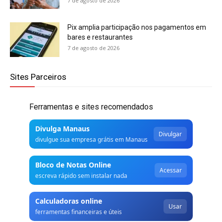
7 de agosto de 2026
Pix amplia participação nos pagamentos em
bares e restaurantes
7 de agosto de 2026
Sites Parceiros
Ferramentas e sites recomendados
Divulga Manaus
Divulgar
divulgue sua empresa grátis em Manaus
Bloco de Notas Online
Acessar
escreva rápido sem instalar nada
Calculadoras online
Usar
ferramentas financeiras e úteis