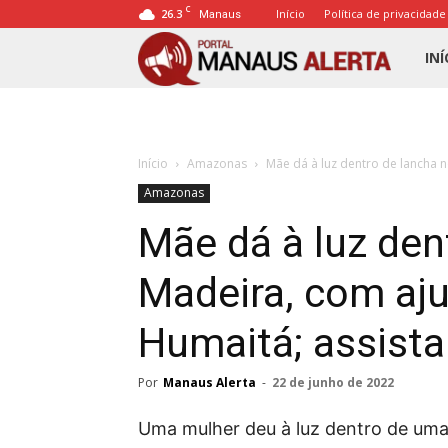
C
26.3
Início
Política de privacidade
Manaus
Porta
INÍ
Mana
Início
Amazonas
Mãe dá à luz dentro de lancha n
Alert
Amazonas
Mãe dá à luz den
Madeira, com aj
Humaitá; assista
Por
Manaus Alerta
-
22 de junho de 2022
Uma mulher deu à luz dentro de uma