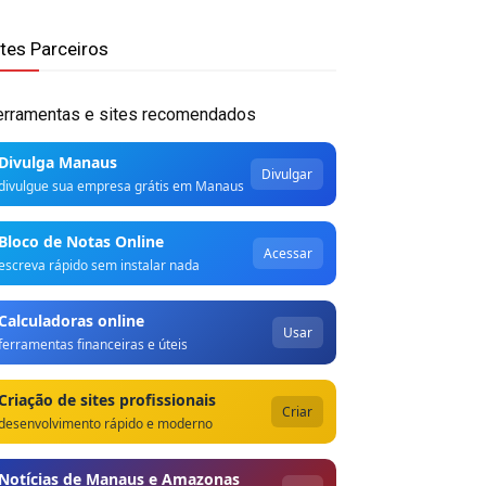
ites Parceiros
erramentas e sites recomendados
Divulga Manaus
Divulgar
divulgue sua empresa grátis em Manaus
Bloco de Notas Online
Acessar
escreva rápido sem instalar nada
Calculadoras online
Usar
ferramentas financeiras e úteis
Criação de sites profissionais
Criar
desenvolvimento rápido e moderno
Notícias de Manaus e Amazonas