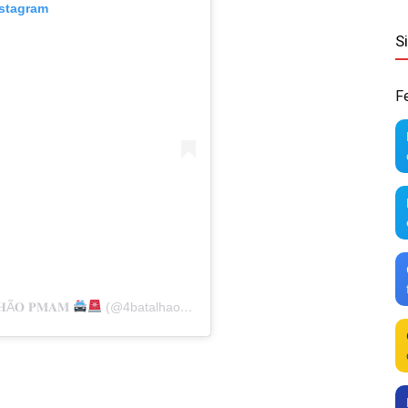
nstagram
S
F
𝐇Ã𝐎 𝐏𝐌𝐀𝐌
(@4batalhaohumaitaam)