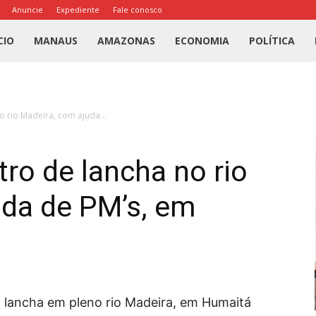
Anuncie
Expediente
Fale conosco
l
CIO
MANAUS
AMAZONAS
ECONOMIA
POLÍTICA
us
o rio Madeira, com ajuda...
a
tro de lancha no rio
uda de PM’s, em
 lancha em pleno rio Madeira, em Humaitá