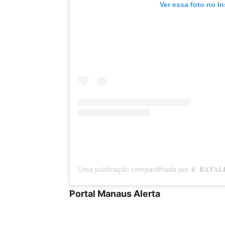
Ver essa foto no I
Uma publicação compartilhada por 𝟒° 𝐁𝐀𝐓𝐀𝐋
Portal Manaus Alerta