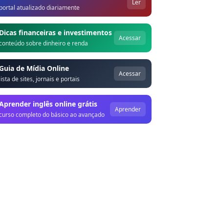
Ler
portal atualizado diariamente
Dicas financeiras e investimentos
Acessar
conteúdo sobre dinheiro e renda
Guia de Mídia Online
Acessar
lista de sites, jornais e portais
Aprender inglês online grátis
Aprender
curso completo do básico ao avançado