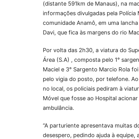
(distante 591km de Manaus), na mad
informações divulgadas pela Polícia 
comunidade Anamô, em uma lancha q
Davi, que fica às margens do rio Mad
Por volta das 2h30, a viatura do Sup
Área (S.A) , composta pelo 1° sarge
Maciel e 3° Sargento Marcio Rola fo
pelo vigia do posto, por telefone. A
no local, os policiais pediram à viatu
Móvel que fosse ao Hospital acionar
ambulância.
“A parturiente apresentava muitas d
desespero, pedindo ajuda à equipe, a