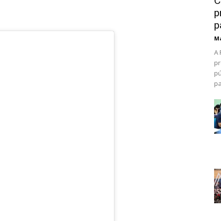
C
p
p
Ma
A 
pr
pú
pa