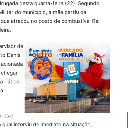
rugada desta quarta-feira (22). Segundo
Militar do município, a mãe partiu da
ue atracou no posto de combustível Rei
eira.
ervisor de
nto Denis
i acionada
o chegar
ra Tático
 a
ores e
 qual interviu de imediato na situação,