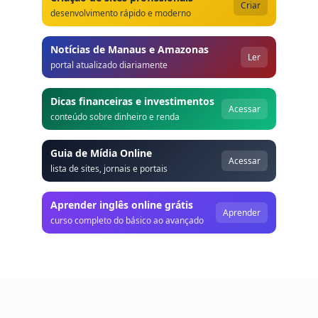
Criar
desenvolvimento rápido e moderno
Notícias de Manaus e Amazonas
Ler
portal atualizado diariamente
Dicas financeiras e investimentos
Acessar
conteúdo sobre dinheiro e renda
Guia de Mídia Online
Acessar
lista de sites, jornais e portais
Aprender inglês online grátis
Aprender
curso completo do básico ao avançado