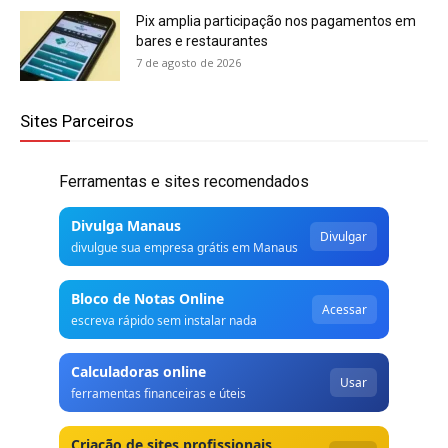
Pix amplia participação nos pagamentos em
bares e restaurantes
7 de agosto de 2026
Sites Parceiros
Ferramentas e sites recomendados
Divulga Manaus
Divulgar
divulgue sua empresa grátis em Manaus
Bloco de Notas Online
Acessar
escreva rápido sem instalar nada
Calculadoras online
Usar
ferramentas financeiras e úteis
Criação de sites profissionais