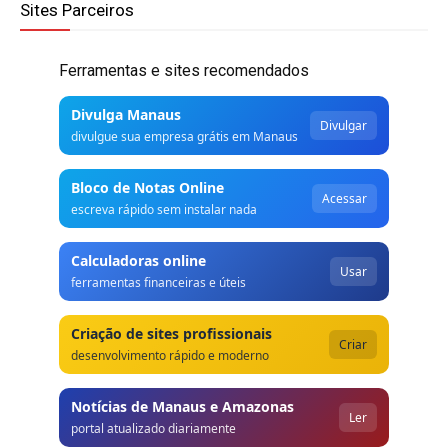
Sites Parceiros
Ferramentas e sites recomendados
Divulga Manaus
Divulgar
divulgue sua empresa grátis em Manaus
Bloco de Notas Online
Acessar
escreva rápido sem instalar nada
Calculadoras online
Usar
ferramentas financeiras e úteis
Criação de sites profissionais
Criar
desenvolvimento rápido e moderno
Notícias de Manaus e Amazonas
Ler
portal atualizado diariamente