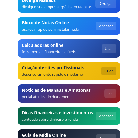
Divulga Manaus
Divulgar
divulgue sua empresa grátis em Manaus
Bloco de Notas Online
Acessar
escreva rápido sem instalar nada
Calculadoras online
Usar
ferramentas financeiras e úteis
Criação de sites profissionais
Criar
desenvolvimento rápido e moderno
Notícias de Manaus e Amazonas
Ler
portal atualizado diariamente
Dicas financeiras e investimentos
Acessar
conteúdo sobre dinheiro e renda
Guia de Mídia Online