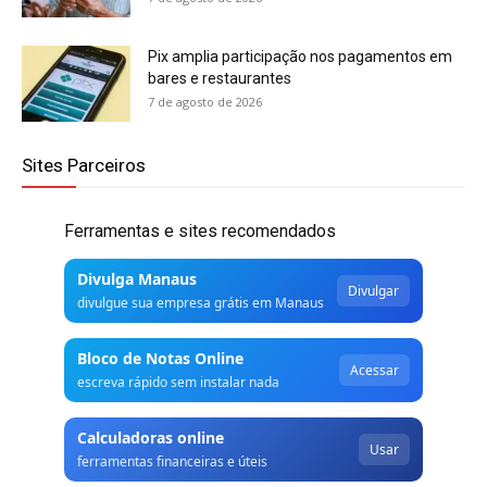
Pix amplia participação nos pagamentos em
bares e restaurantes
7 de agosto de 2026
Sites Parceiros
Ferramentas e sites recomendados
Divulga Manaus
Divulgar
divulgue sua empresa grátis em Manaus
Bloco de Notas Online
Acessar
escreva rápido sem instalar nada
Calculadoras online
Usar
ferramentas financeiras e úteis