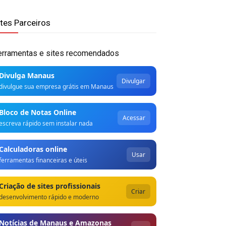
ites Parceiros
erramentas e sites recomendados
Divulga Manaus
Divulgar
divulgue sua empresa grátis em Manaus
Bloco de Notas Online
Acessar
escreva rápido sem instalar nada
Calculadoras online
Usar
ferramentas financeiras e úteis
Criação de sites profissionais
Criar
desenvolvimento rápido e moderno
Notícias de Manaus e Amazonas