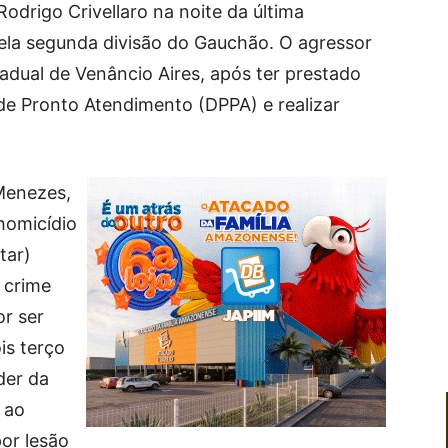
Rodrigo Crivellaro na noite da última
pela segunda divisão do Gauchão. O agressor
tadual de Venâncio Aires, após ter prestado
de Pronto Atendimento (DPPA) e realizar
Menezes,
 homicídio
tar)
e crime
or ser
is terço
der da
 ao
or lesão