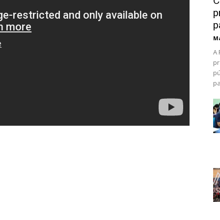
C
p
p
Ma
A 
pr
pú
pa