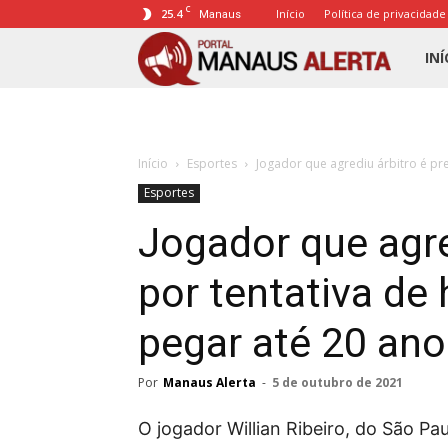
C
25.4
Início
Política de privacidade
Manaus
Porta
INÍ
Mana
Início
Esportes
Jogador que agrediu árbitro é pre
Alert
Esportes
Jogador que agre
por tentativa de
pegar até 20 ano
Por
Manaus Alerta
-
5 de outubro de 2021
O jogador Willian Ribeiro, do São Pa