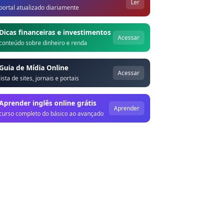
Ler
portal atualizado diariamente
Dicas financeiras e investimentos
Acessar
conteúdo sobre dinheiro e renda
Guia de Mídia Online
Acessar
lista de sites, jornais e portais
Aprender inglês online grátis
Aprender
curso completo do básico ao avançado