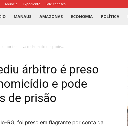
Anuncie
Expediente
Fale conosco
l
CIO
MANAUS
AMAZONAS
ECONOMIA
POLÍTICA
us
so por tentativa de homicídio e pode...
a
diu árbitro é preso
 homicídio e pode
s de prisão
ulo-RG, foi preso em flagrante por conta da